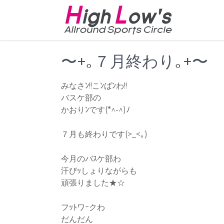
Skip
to
content
〜+｡７月終わり｡+〜
みなさﾝ!!こﾝばﾝわ!!
バスケ部の
かおりﾝです(*^-^)ﾉ
７月も終わりです(>_<｡)
今月のバｽケ部わ
汗びｯしょりながらも
頑張りました★☆
フｯﾄワｰクわ
だんだん