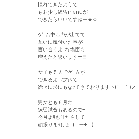
慣れてきたようで…
もお少し練習menuが
できたらいいですねー★☆
ゲｰム中も声が出てて
互いに気付いた事が
言い合うよｰな場面も
増えたと思いますー!!!!
女子も５人でゲｰムが
できるよｰになｯて
徐々に形にもなｯてきておりますヽ(´ー｀)ノ
男女とも８月わ
練習試合もあるのでｰ
今月よﾘも汗たらして
頑張りまｯしょｰ(￣ー+￣)