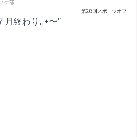
スケ部
第28回スポーツオフ
+｡７月終わり｡+〜”