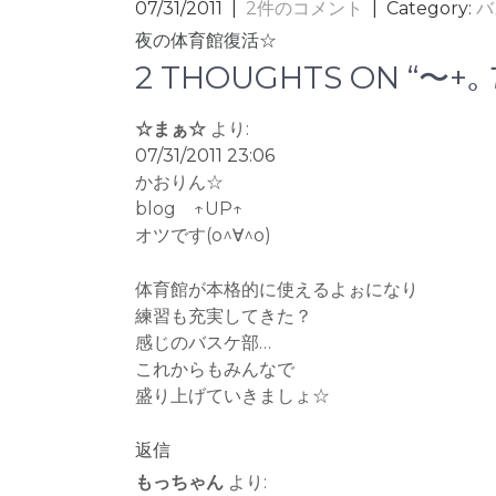
07/31/2011
|
2件のコメント
| Category:
バ
投
夜の体育館復活☆
稿
2 THOUGHTS ON “〜
ナ
☆まぁ☆
より:
ビ
07/31/2011 23:06
ゲ
かおりん☆
ー
blog ↑UP↑
シ
オツです(o^∀^o)
ョ
体育館が本格的に使えるよぉになり
ン
練習も充実してきた？
感じのバスケ部…
これからもみんなで
盛り上げていきましょ☆
返信
もっちゃん
より: