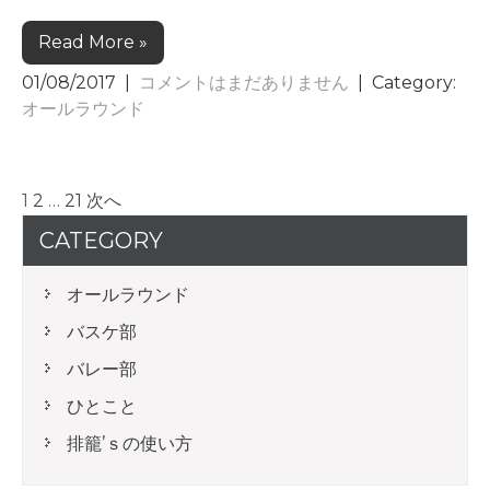
Read More »
01/08/2017
|
コメントはまだありません
| Category:
オールラウンド
投
1
2
…
21
次へ
稿
CATEGORY
の
ペ
オールラウンド
ー
バスケ部
ジ
バレー部
送
ひとこと
り
排籠’ｓの使い方