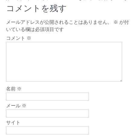
稿
コメントを残す
ナ
メールアドレスが公開されることはありません。
※
が付
ビ
いている欄は必須項目です
ゲ
コメント
※
ー
シ
ョ
ン
名前
※
メール
※
サイト