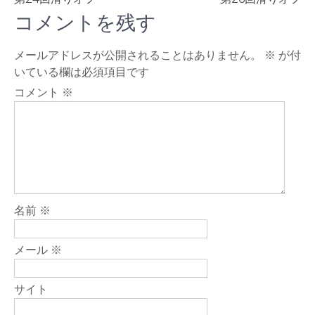
投
稿
コメントを残す
ナ
メールアドレスが公開されることはありません。
※
が付
ビ
いている欄は必須項目です
ゲ
コメント
※
ー
シ
ョ
ン
名前
※
メール
※
サイト