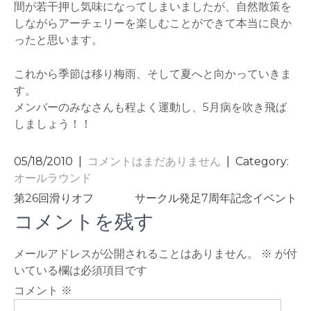
間が若干押し気味になってしまいましたが、自然散策を
しながらアーチェリーを楽しむことができて本当に良か
ったと思います。
これから季節は移り梅雨、そして夏へと向かっていきま
す。
メンバーのみなさんも程よく運動し、5月病を吹き飛ば
しましょう！！
05/18/2010
|
コメントはまだありません
| Category:
オールラウンド
投
第26回滑りオフ
サークル発足7周年記念イベント
稿
コメントを残す
ナ
メールアドレスが公開されることはありません。
※
が付
ビ
いている欄は必須項目です
ゲ
コメント
※
ー