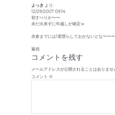
ナ
よっき
より:
ビ
12/29/2007 09:14
ゲ
初すべりか〜〜
ー
未だ出来ずに年越しが確定ｗ
シ
赤倉までには1度慣らしておかないとな〜〜
ョ
ン
返信
コメントを残す
メールアドレスが公開されることはありませ
コメント
※