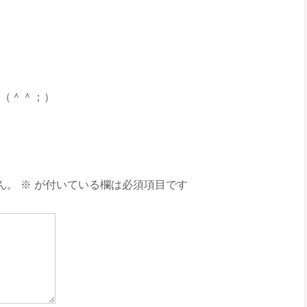
〜（＾＾；）
ん。
※
が付いている欄は必須項目です