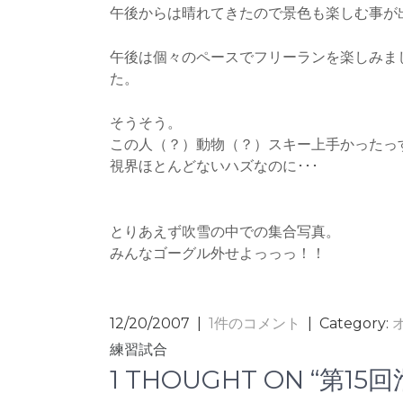
午後からは晴れてきたので景色も楽しむ事が
午後は個々のペースでフリーランを楽しみま
た。
そうそう。
この人（？）動物（？）スキー上手かったっ
視界ほとんどないハズなのに･･･
とりあえず吹雪の中での集合写真。
みんなゴーグル外せよっっっ！！
12/20/2007
|
1件のコメント
| Category:
投
練習試合
稿
1 THOUGHT ON “第15