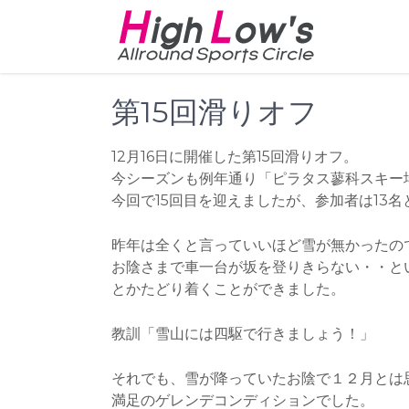
Skip
to
content
第15回滑りオフ
12月16日に開催した第15回滑りオフ。
今シーズンも例年通り「ピラタス蓼科スキー
今回で15回目を迎えましたが、参加者は13
昨年は全くと言っていいほど雪が無かったの
お陰さまで車一台が坂を登りきらない・・と
とかたどり着くことができました。
教訓「雪山には四駆で行きましょう！」
それでも、雪が降っていたお陰で１２月とは
満足のゲレンデコンディションでした。