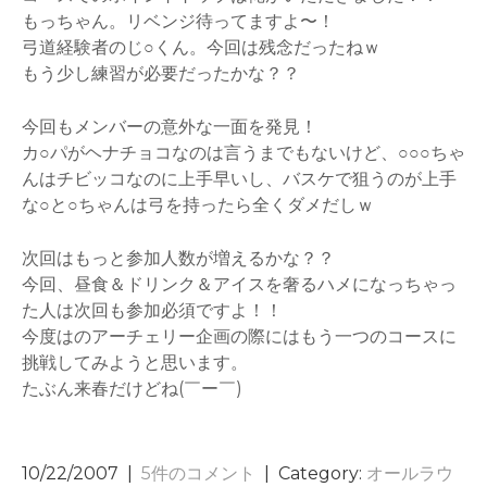
もっちゃん。リベンジ待ってますよ〜！
弓道経験者のじ○くん。今回は残念だったねｗ
もう少し練習が必要だったかな？？
今回もメンバーの意外な一面を発見！
カ○パがヘナチョコなのは言うまでもないけど、○○○ちゃ
んはチビッコなのに上手早いし、バスケで狙うのが上手
な○と○ちゃんは弓を持ったら全くダメだしｗ
次回はもっと参加人数が増えるかな？？
今回、昼食＆ドリンク＆アイスを奢るハメになっちゃっ
た人は次回も参加必須ですよ！！
今度はのアーチェリー企画の際にはもう一つのコースに
挑戦してみようと思います。
たぶん来春だけどね(￣ー￣)
10/22/2007
|
5件のコメント
| Category:
オールラウ