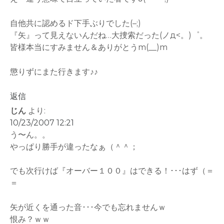
自他共に認めるド下手ぶりでした(–;)
『矢』って見えないんだね…大捜索だった(ノд<。)゜。
皆様本当にすみません＆ありがとうm(__)m
懲りずにまた行きます♪♪
返信
じん
より:
10/23/2007 12:21
う〜ん。。
やっぱり勝手が違ったなぁ（＾＾；
でも次行けば『オーバー１００』はできる！･･･はず（＝
＝
矢が近くを通った音･･･今でも忘れませんｗ
恨み？ｗｗ