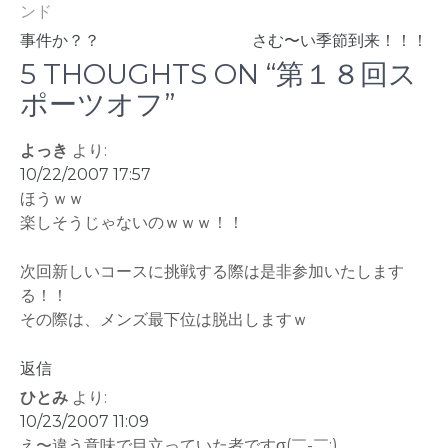
ンド
投
事件か？？
さむ〜い季節到来！！！
稿
5 THOUGHTS ON “第１８回ス
ナ
ポーツオフ”
ビ
よっき
より:
ゲ
10/22/2007 17:57
ー
ほうｗｗ
シ
楽しそうじゃないのｗｗｗ！！
ョ
次回新しいコースに挑戦する際は是非参加いたします
ン
る！！
その際は、メンズ最下位は脱出しますｗ
返信
ひとみ
より:
10/23/2007 11:09
え〜違う意味で目立っていた者ですσ(￣-￣;)