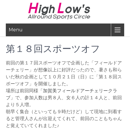
Skip
to
content
Menu
第１８回スポーツオフ
前回の第１７回スポーツオフで企画した「フィールドア
ーチェリー」が想像以上に好評だったので、暑さも和ら
いだ秋の企画として１０月２１日（日）に「第１８回ス
ポーツオフ」を開催しました。
場所は前回同様
「加賀美フィールドアーチェリークラ
ブ」
で、参加人数は男８人、女６人の計１４人と、前回
より５人増。
朝早く集合（といっても９時だけど）して現地に到着す
ると管理人さんが出迎えてくれて、前回のこともちゃん
と覚えていてくれました♪