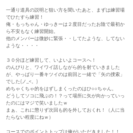
一通り道具の説明と狙い方を聞いたあと、まずは練習場
でひたすら練習！
俺・もっちゃん・ゆっきーは２度目だったお陰で最初か
ら不安もなく練習開始。
他のメンバーは微妙に緊張・・してたような、してない
ような・・・・
３０分ほど練習して、いよいよコースへ！
のんびりと、ワイワイ話しながら的を射ていきました
が、やっぱり一番キツイのは前回と一緒で「矢の捜索」
でした(ノ_<。)
めちゃくちゃ的をはずしまくったのはひ○○ちゃん。
どうしてソコに飛ぶの！？って場所に矢が向かっていっ
たのにはマジで笑いましたｗ
まぁ、これに懲りず次回も的を外しておくれ！（人に当
たらない程度にねｗ）
コースでのポイントトップは俺がいただきました！！