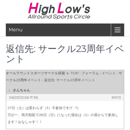
Skip
to
content
Menu
返信先: サークル23周年イベ
ント
オールラウンドスポーツサークル排籠’ｓ-TOP
›
フォーラム
›
イベント
›
サ
ークル23周年イベント
›
返信先: サークル23周年イベント
：
さんちゃん
06/23/2026 17:36
#3913
27日（土）は変わらず（3）不参加です(T . T)
万が一、雨天順延で28日（日）になった場合は（2）の昼からで参加し
ます！おなしゃす！！