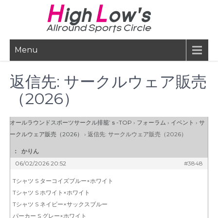
Skip
to
content
Menu
返信先: サークルウェア販売
（2026）
オールラウンドスポーツサークル排籠’ｓ-TOP
›
フォーラム
›
イベント
›
サ
ークルウェア販売（2026）
›
返信先: サークルウェア販売（2026）
：
かりん
06/02/2026 20:52
#3848
Tシャツ S ターコイズブルー×ホワイト
Tシャツ S ホワイト×ホワイト
Tシャツ S ネイビー×サックスブルー
パーカー S グレー×ホワイト