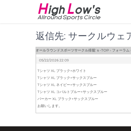
Skip
to
content
返信先: サークルウェ
オールラウンドスポーツサークル排籠’ｓ-TOP
›
フォーラム
05/22/2026 22:09
Tシャツ XL ブラック×ホワイト
Tシャツ XL ブラック×サックスブルー
Tシャツ XL ネイビー×サックスブルー
Tシャツ XL コバルトブルー×サックスブルー
パーカー XL ブラック×サックスブルー
お願いします。