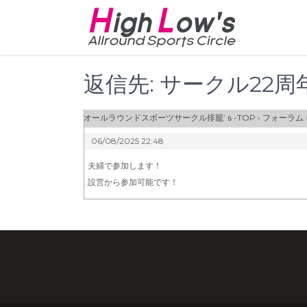
Skip
to
content
返信先: サークル22
オールラウンドスポーツサークル排籠’ｓ-TOP
›
フォーラム
06/08/2025 22:48
夫婦で参加します！
設営から参加可能です！