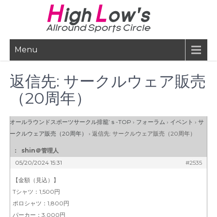
Skip
to
content
Menu
返信先: サークルウェア販売
（20周年）
オールラウンドスポーツサークル排籠’ｓ-TOP
›
フォーラム
›
イベント
›
サ
ークルウェア販売（20周年）
›
返信先: サークルウェア販売（20周年）
：
shin＠管理人
05/20/2024 15:31
#2535
【金額（見込）】
Tシャツ：1,500円
ポロシャツ：1,800円
パーカー：3,000円