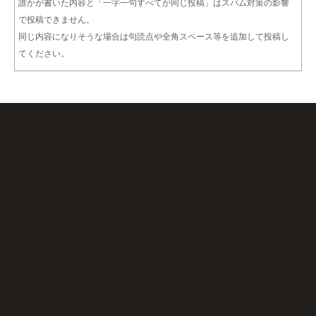
誰かが書いた内容と「一字一句すべてが同じ投稿」はスパム対策の影響
で投稿できません。
同じ内容になりそうな場合は句読点や全角スペース等を追加して投稿し
てください。