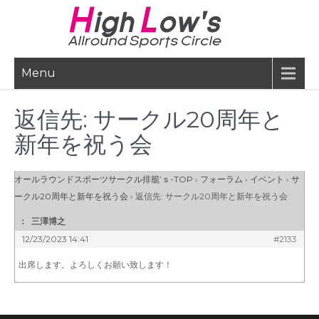
Skip
to
content
Menu
返信先: サークル20周年と
新年を祝う会
オールラウンドスポーツサークル排籠’ｓ-TOP
›
フォーラム
›
イベント
›
サ
ークル20周年と新年を祝う会
›
返信先: サークル20周年と新年を祝う会
：
三澤博之
12/23/2023 14:41
#2133
出席します。よろしくお願い致します！