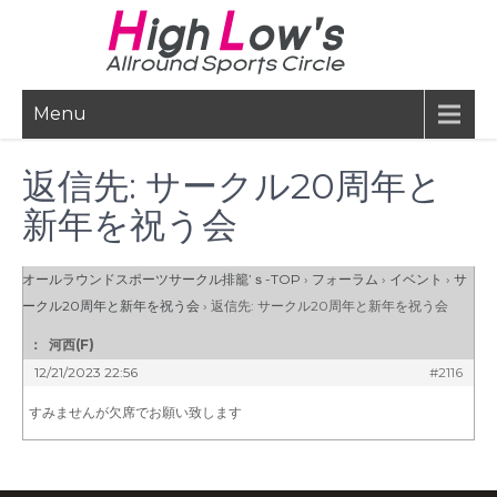
Skip
to
content
Menu
返信先: サークル20周年と
新年を祝う会
オールラウンドスポーツサークル排籠’ｓ-TOP
›
フォーラム
›
イベント
›
サ
ークル20周年と新年を祝う会
›
返信先: サークル20周年と新年を祝う会
：
河西(F)
12/21/2023 22:56
#2116
すみませんが欠席でお願い致します